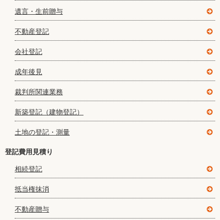
遺言・生前贈与
不動産登記
会社登記
成年後見
裁判所関連業務
新築登記（建物登記）
土地の登記・測量
登記費用見積り
相続登記
抵当権抹消
不動産贈与